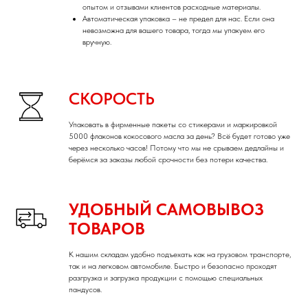
опытом и отзывами клиентов расходные материалы.
Автоматическая упаковка – не предел для нас. Если она
невозможна для вашего товара, тогда мы упакуем его
вручную.
СКОРОСТЬ
Упаковать в фирменные пакеты со стикерами и маркировкой
5000 флаконов кокосового масла за день? Всё будет готово уже
через несколько часов! Потому что мы не срываем дедлайны и
берёмся за заказы любой срочности без потери качества.
УДОБНЫЙ САМОВЫВОЗ
ТОВАРОВ
К нашим складам удобно подъехать как на грузовом транспорте,
так и на легковом автомобиле. Быстро и безопасно проходят
разгрузка и загрузка продукции с помощью специальных
пандусов.