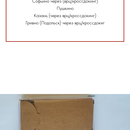
Софьино через (врц/кроссдокинг)
Пушкино
Казань (через врц/кроссдокинг)
Гривно (Подольск) через врц/кроссдокиг