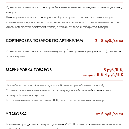
Идентификация и осмотр на брак без вмешательства в индивидуальную упаковку
товара
.
Цена приемки и осмотр на предмет брака происходит автоматически при
идентификации, определяется индивидуально и зависит от того, в каком виде и в
каком количестве поступает товар, а также от веса и габаритов товара.
СОРТИРОВКА ТОВАРОВ ПО АРТИКУЛАМ
2 - 8 руб./за ед
Идентификация товара по внешнему виду (цвет, размер, рисунок и т.д.), раскладка
по артикулам
МАРКИРОВКА ТОВАРОВ
5 руб./ШК,
второй ШК 4 руб./ШК
Наклейка стикера с баркодом/честный знак и прочей информацией,
Стоимость маркировки зависит от размера, способа наклейки этикетки и
размера Вашей продукции.
В стоимость включено создание ШК, печать его и наклеить на товар.
УПАКОВКА
от 5 руб./за ед
Вложение продукции в пузырчатую пленку/БОПП пакет с клеевым клапаном или
ZIP LOCK. Стоимость зависит от габаритов товара.