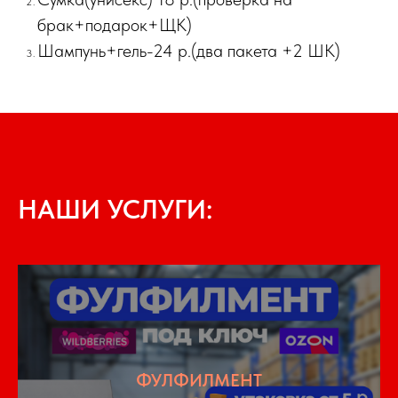
брак+подарок+ЩК)
Шампунь+гель-24 р.(два пакета +2 ШК)
НАШИ УСЛУГИ:
ФУЛФИЛМЕНТ