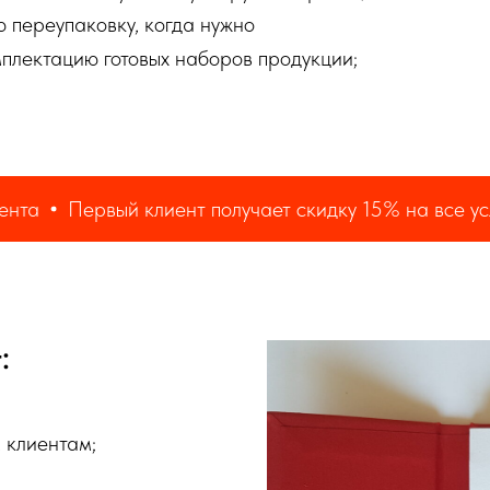
 переупаковку, когда нужно
плектацию готовых наборов продукции;
Первый клиент получает скидку 15% на все услуги фу
:
 клиентам;