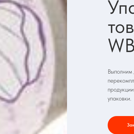
Уп
то
WB
Выполним 
перекомпл
продукции
упаковки.
Зак